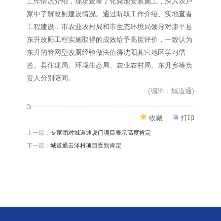
工作情况介绍，现场查看了化粪池安装施工，深入农户
家中了解改厕建设情况。通过听取工作介绍、实地查看
工程建设，市农业农村局和市生态环境局领导对康平县
东升改厕工程实施取得的成效给予高度评价，一致认为
东升的管网型改厕经验做法值得沈阳其它地区学习借
鉴。县住建局、环境生态局、农业农村局、东升乡等负
责人分别陪同。
(编辑：城道通)
收藏
打印
上一篇：
专家团对城道通厦门项目表示高度肯定
下一篇：
城道通云洋村项目受到肯定